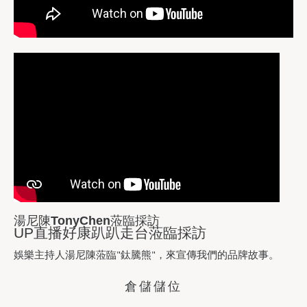
湯尼陳TonyChen蒞臨採訪
UP直播好康趴趴走台蒞臨採訪
娛樂主持人湯尼陳蒞臨"鈦騰熊"，來宣傳我們的品牌故事。
倉儲儲位