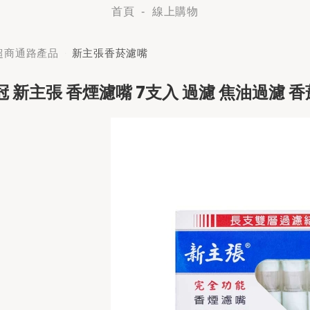
首頁
線上購物
超商通路產品
新主張香菸濾嘴
冠 新主張 香煙濾嘴 7支入 過濾 焦油過濾 香