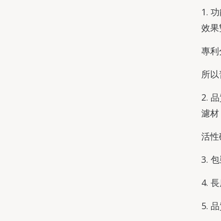
1.
效果
專利
所以
2.
濾材
活性
3.
4.
5.