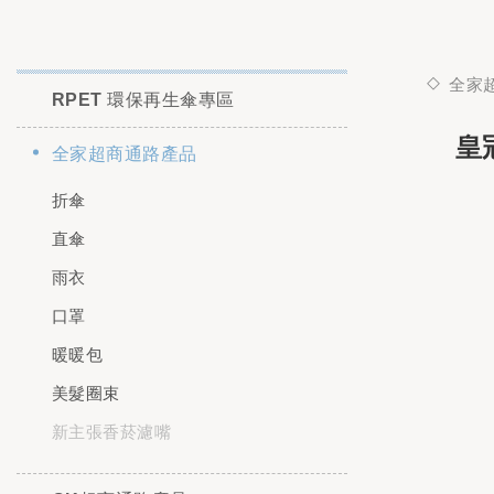
全家
RPET 環保再生傘專區
皇
全家超商通路產品
折傘
直傘
雨衣
口罩
暖暖包
美髮圈束
新主張香菸濾嘴