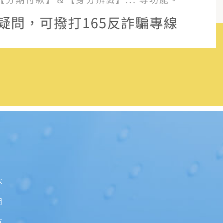
款
明
頁