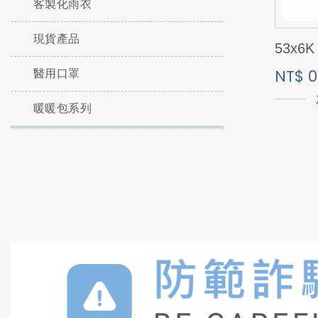
客製化雨衣
現貨產品
53x6
NT$ 0
醫用口罩
暖暖包系列