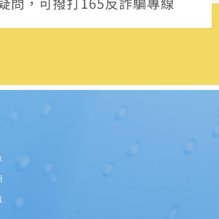
款
明
頁