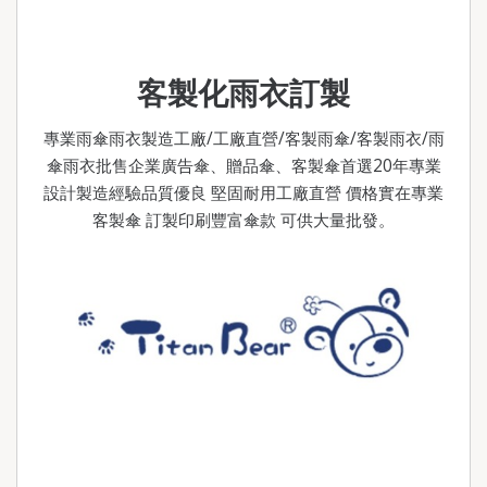
h
i
a
n
t
a
客製化雨衣訂製
s
W
A
e
專業雨傘雨衣製造工廠/工廠直營/客製雨傘/客製雨衣/雨
p
i
傘雨衣批售企業廣告傘、贈品傘、客製傘首選20年專業
p
b
設計製造經驗品質優良 堅固耐用工廠直營 價格實在專業
客製傘 訂製印刷豐富傘款 可供大量批發。
o