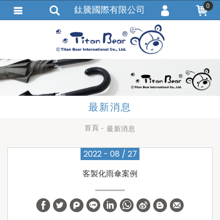
0
鈦騰國際有限公司
會員登入
繁體中文
會員註冊
忘記密碼
訂單查詢
追蹤清單
最新消息
匯款通知
首頁
最新消息
2022 - 08 / 27
客製化雨傘案例
W
S