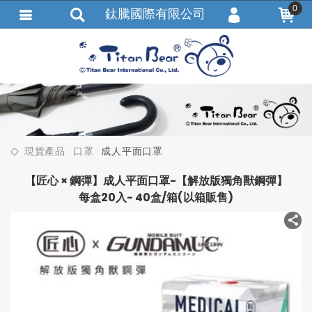
0
鈦騰國際有限公司
會員登入
繁體中文
會員註冊
忘記密碼
訂單查詢
追蹤清單
現貨產品
口罩
成人平面口罩
匯款通知
【匠心 × 鋼彈】成人平面口罩-【解放版獨角獸鋼彈】
每盒20入- 40盒/箱(以箱販售)