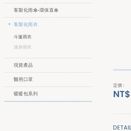
客製化雨傘-環保直傘
客製化雨衣
斗篷雨衣
連身雨衣
現貨產品
醫用口罩
定價 :
NT$
暖暖包系列
DETAI